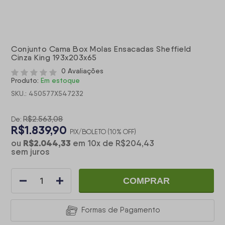
Conjunto Cama Box Molas Ensacadas Sheffield
Cinza King 193x203x65
0 Avaliações
Produto:
Em estoque
SKU.: 450577X547232
R$2.563,08
De:
R$1.839,90
PIX/BOLETO (10% OFF)
R$2.044,33
ou
em
10
x
de
R$204,43
sem juros
COMPRAR
Formas de Pagamento