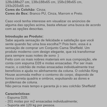
128x188x27 cm,
138x188x65 cm, 158x198x65 cm,
193x203x65 cm.
Cores do Colchão
: Cinza;
Cores do Box:
Branco PU, Cinza, Marrom e Preto.
Caso você tenha interesse em visualizar os anúncios de
alguma das opções acima, basta efetuar uma busca de acordo
com as opções descritas.
Introdução ao Produto:
Sabe aquela sensação de felicidade e satisfação que você
sente quando faz uma boa escolha?! Pois bem, essa é a
sensação de comprar um Conjunto Cama Sheffield. Um
produto moderno com design elegante, que irá transformar
para sempre suas noites de sono :)
Feito com os mais nobres materiais em sua composição, ele
conta com espuma D28 e molas ensacadas. Por ser mais
macio, o colchão de molas ensacadas individualmente traz
benefícios e ajuda no alinhamento da coluna. O colchão King
House acomoda melhor o contorno do corpo, dispondo de
forma correta quadris e ombros, expulsando as dores e
problemas de coluna.
Não perca mais tempo e garanta já o seu colchão Sheffield!
Características
:
- Espuma D28;
- 201 molas por m2 ensacadas individualmente;
- Suporta até 120 kg por pessoa.