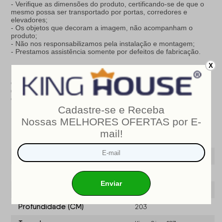
- Verifique as dimensões do produto, certificando-se de que o
mesmo possa ser transportado por portas, corredores e
elevadores;
- Os objetos que decoram a imagem, não acompanham o
produto;
- Não nos responsabilizamos pela instalação e montagem;
- Prestamos assistência somente por defeitos de fabricação.
X
Nosso produto é certificado pelo
INMETRO
!
CERTIFICADO DE CONFORMIDADE NÚMERO:
07424-001-
02/2019
OCP
: 003
Especificações do produto
Modelo
Sheffield
Marca
King House ®
Largura (cm)
193
Profundidade (CM)
203