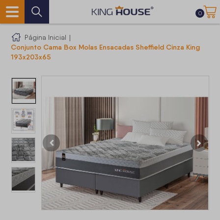
0
Página Inicial
|
Conjunto Cama Box Molas Ensacadas Sheffield Cinza King
193x203x65