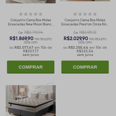
Conjunto Cama Box Molas
Conjunto Cama Box Molas
Ensacadas New Moon Branco
Ensacadas Preston Cinza King
King 193x203x66
193x203x71
R$2.710,94
R$2.931,12
De:
De:
R$1.869,90
R$2.029,90
PIX/BOLETO
PIX/BOLETO
(10% OFF)
(10% OFF)
R$2.077,67
10
x
R$2.255,44
10
x
ou
em
de
ou
em
de
R$207,77
R$225,54
sem juros
sem juros
COMPRAR
COMPRAR