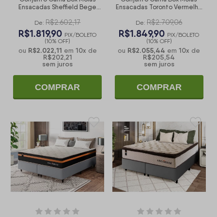
Ensacadas Sheffield Bege
Ensacadas Toronto Vermelho
King 193x203x65
King 193x203x66
R$2.602,17
R$2.709,06
De:
De:
R$1.819,90
R$1.849,90
PIX/BOLETO
PIX/BOLETO
(10% OFF)
(10% OFF)
R$2.022,11
10
x
R$2.055,44
10
x
ou
em
de
ou
em
de
R$202,21
R$205,54
sem juros
sem juros
COMPRAR
COMPRAR