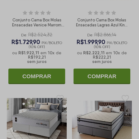
Conjunto Cama Box Molas
Conjunto Cama Box Molas
Ensacadas Venice Marrom
Ensacadas Lagras Azul King
King 193x203x60
193x203x66
R$2.524,32
R$2.866,14
De:
De:
R$1.729,90
R$1.999,90
PIX/BOLETO
PIX/BOLETO
(10% OFF)
(10% OFF)
R$1.922,11
10
x
R$2.222,11
10
x
ou
em
de
ou
em
de
R$192,21
R$222,21
sem juros
sem juros
COMPRAR
COMPRAR