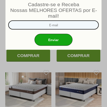
Conjunto Cama Box Molas
Conjunto Cama Box Molas
Ensacadas Roma Bege King
Ensacadas Durham Preto King
193x203x71
193x203x60
R$3.571,99
R$2.488,09
De:
De:
R$2.419,90
R$1.789,90
PIX/BOLETO
PIX/BOLETO
(10% OFF)
(10% OFF)
R$2.688,78
10
x
R$1.988,78
10
x
ou
em
de
ou
em
de
R$268,88
R$198,88
sem juros
sem juros
COMPRAR
COMPRAR