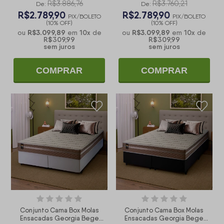
R$3.886,76
R$3.760,21
De:
De:
R$2.789,90
R$2.789,90
PIX/BOLETO
PIX/BOLETO
(10% OFF)
(10% OFF)
R$3.099,89
10
x
R$3.099,89
10
x
ou
em
de
ou
em
de
R$309,99
R$309,99
sem juros
sem juros
COMPRAR
COMPRAR
Conjunto Cama Box Molas
Conjunto Cama Box Molas
Ensacadas Georgia Bege
Ensacadas Georgia Bege