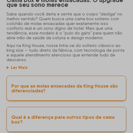
Cama box e molas ensacadas: O upgrade
que seu sono merece
Sabe quando você deita e sente que o corpo "desliga" no
melhor sentido? Quem busca uma cama box solteiro com
colchão de molas ensacadas quer exatamente isso:
conforto real e um sono digno de hotel. Mais que uma
tendência, esse modelo é o "pulo do gato" para quem não
abre mão de saúde da coluna e design moderno.
Aqui na King House, nossa linha vai do solteiro clássico ao
king size — tudo direto da fábrica, com tecnologia de ponta
e aquele atendimento atencioso que entende tudo de
descanso.
Ler Mais
Por que as molas ensacadas da King House são
diferenciadas?
Qual é a diferença para outros tipos de cama
box?