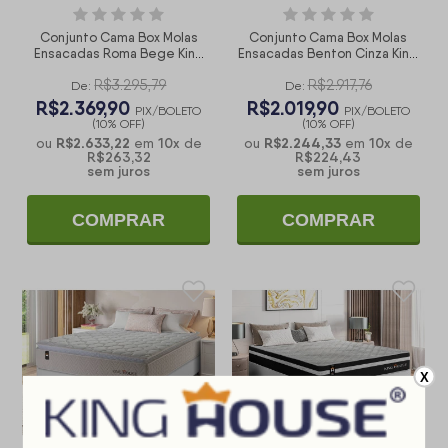
Conjunto Cama Box Molas
Conjunto Cama Box Molas
Ensacadas Roma Bege King
Ensacadas Benton Cinza King
193x203x71
193x203x71
R$3.295,79
R$2.917,76
De:
De:
R$2.369,90
R$2.019,90
PIX/BOLETO
PIX/BOLETO
(10% OFF)
(10% OFF)
R$2.633,22
10
x
R$2.244,33
10
x
ou
em
de
ou
em
de
R$263,32
R$224,43
sem juros
sem juros
COMPRAR
COMPRAR
X