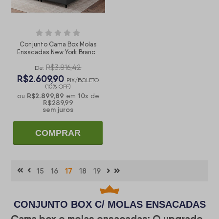
Conjunto Cama Box Molas
Ensacadas New York Branco
King 193x203x73
R$3.816,42
De:
R$2.609,90
PIX/BOLETO
(10% OFF)
R$2.899,89
10
x
ou
em
de
R$289,99
sem juros
COMPRAR
15
16
17
18
19
CONJUNTO BOX C/ MOLAS ENSACADAS