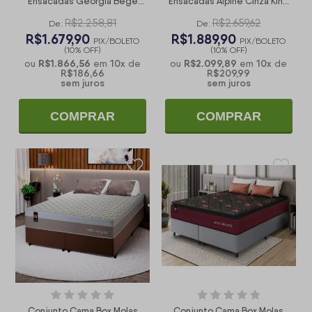
Ensacadas Georgia Bege
Ensacadas Alpine Cinza King
King 193x203x60
193x203x65
R$2.258,81
R$2.659,62
De:
De:
R$1.679,90
R$1.889,90
PIX/BOLETO
PIX/BOLETO
(10% OFF)
(10% OFF)
R$1.866,56
10
x
R$2.099,89
10
x
ou
em
de
ou
em
de
R$186,66
R$209,99
sem juros
sem juros
COMPRAR
COMPRAR
Conjunto Cama Box Molas
Conjunto Cama Box Molas