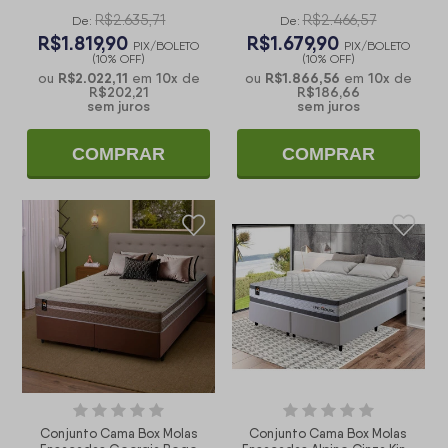
King 193x203x60
King 193x203x60
R$2.635,71
R$2.466,57
De:
De:
R$1.819,90
R$1.679,90
PIX/BOLETO
PIX/BOLETO
(10% OFF)
(10% OFF)
R$2.022,11
10
x
R$1.866,56
10
x
ou
em
de
ou
em
de
R$202,21
R$186,66
sem juros
sem juros
COMPRAR
COMPRAR
Conjunto Cama Box Molas
Conjunto Cama Box Molas