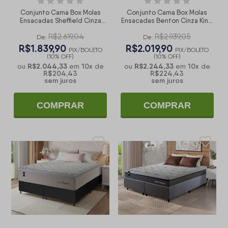
Conjunto Cama Box Molas
Conjunto Cama Box Molas
Ensacadas Sheffield Cinza
Ensacadas Benton Cinza King
King 193x203x65
193x203x71
R$2.619,04
R$2.939,05
De:
De:
R$1.839,90
R$2.019,90
PIX/BOLETO
PIX/BOLETO
(10% OFF)
(10% OFF)
R$2.044,33
10
x
R$2.244,33
10
x
ou
em
de
ou
em
de
R$204,43
R$224,43
sem juros
sem juros
COMPRAR
COMPRAR